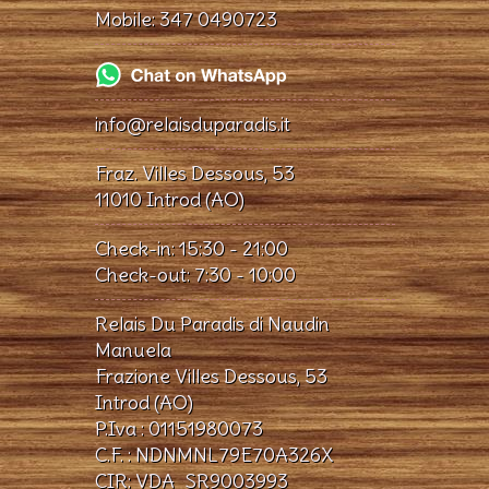
Mobile:
347 0490723
info@relaisduparadis.it
Fraz. Villes Dessous, 53
11010 Introd (AO)
Check-in: 15:30 - 21:00
Check-out: 7:30 - 10:00
Relais Du Paradis di Naudin
Manuela
Frazione Villes Dessous, 53
Introd (AO)
P.Iva : 01151980073
C.F. : NDNMNL79E70A326X
CIR: VDA_SR9003993