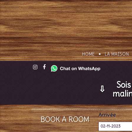
HOME
LA MAISON
Sois
⇩
malin
Arrivée
BOOK A ROOM
02-11-2023